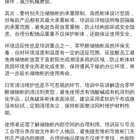
操作，减少机械磨损。
其次，要特别关注储物柜的承重限制。虽然柜体设计坚固，
但每款产品都有其最大承重标准。培训应详细说明每层隔板
的承重范围，避免超负荷放置重物，防止结构损坏或安全隐
患。合理分配物品重量不仅保护柜体，还能保证使用安全。
环境适应性也是培训重点之一。零甲醛储物柜虽然环保无
毒，但对环境湿度和温度有一定的适应范围。应提醒员工避
免将储物柜放置于直射阳光或潮湿多雨的区域，防止柜体材
质因环境变化而老化或变形。保持通风干燥的办公环境，将
进一步延长储物柜的使用寿命。
日常清洁维护也是不可忽视的环节。培训中应讲解适合零甲
醛储物柜的清洁剂类型，避免使用含有强酸碱或有机溶剂的
化学品，以免破坏柜体表面涂层。建议采用柔软的干布或微
湿布轻拭，定期清理灰尘，保持柜面整洁同时维护材料性
能。
使用者还需了解储物柜内部空间的合理利用。培训应引导员
工合理分类存放文件和个人物品，避免随意堆积导致柜门关
闭不严或内部拥挤。合理的物品摆放不仅便于查找，也能防