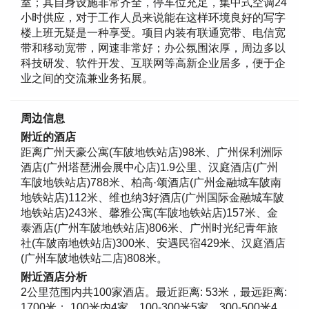
室；其自身设施非常齐全，停车位充足，集中式空调24
小时供应，对于工作人员来说能在这样环境良好的写字
楼上班无疑是一种享受。项目内装有联通宽带、电信宽
带和移动宽带，网速非常好；办公氛围浓厚，周边多以
科技研发、软件开发、互联网等高新企业居多，便于企
业之间的交流兼业务拓展。
周边信息
附近的酒店
距离广州天豪公寓(车陂地铁站店)98米、广州保利洲际
酒店(广州塔琶洲会展中心店)1.9公里、汉庭酒店(广州
车陂地铁站店)788米、柏高·颂酒店(广州金融城车陂南
地铁站店)112米、维也纳3好酒店(广州国际金融城车陂
地铁站店)243米、馨雅公寓(车陂地铁站店)157米、金
泰酒店(广州车陂地铁站店)806米、广州时光纪青年旅
社(车陂南地铁站店)300米、安遇民宿429米、汉庭酒店
(广州车陂地铁站二店)808米。
附近酒店分析
2公里范围内共100家酒店。最近距离: 53米，最远距离:
1700米； 100米内4家，100-300米5家，300-500米4