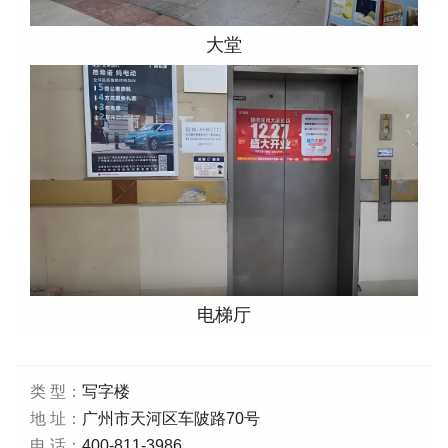
大堂
电梯厅
类 型：
写字楼
地 址：
广州市天河区车陂路70号
电 话：
400-811-3986