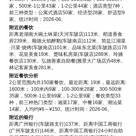
家，500米-1公里43家，1-2公里44家；酒店类型7种，
前三种类型：公寓式酒店50家、经济型28家、舒适型9
家。统计时间：2026-06。
附近的餐饮
距离老湖南大碗土钵菜(天河车陂店)113米、稻道香食
府239米、顺德火焰醉鹅(车陂南店)112米、简盐江湖菜
·川菜·烧烤(车陂南店)101米、品味东北菜(车陂路店)178
米、花皇美食19米、楚味私房菜(车陂店)288米、玲姨
餐饮店130米、弘德善素自助餐(雅景大广场店)548米、
林记客家美食281米。
附近餐饮分析
2公里范围内共150家餐饮。最近距离: 19米，最远距离:
1600米； 100米内9家，100-300米28家，300-500米
35家，500米-1公里69家，1-2公里9家；餐饮类型33
种，前三种热门类型：湘菜17家、中餐16家、潮汕菜
14家。人均约¥6～¥150。统计时间：2026-06。
附近的银行
距离广州银行(车陂路支行)137米、距离中国工商银行
(广州车陂支行)146米、距离中国工商银行24小时自助